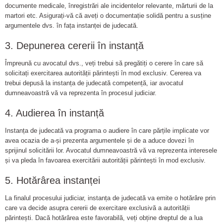
documente medicale, înregistrări ale incidentelor relevante, mărturii de la
martori etc. Asigurați-vă că aveți o documentație solidă pentru a susține
argumentele dvs. în fața instanței de judecată.
3. Depunerea cererii în instanță
Împreună cu avocatul dvs., veți trebui să pregătiți o cerere în care să
solicitați exercitarea autorității părintești în mod exclusiv. Cererea va
trebui depusă la instanța de judecată competență, iar avocatul
dumneavoastră vă va reprezenta în procesul judiciar.
4. Audierea în instanță
Instanța de judecată va programa o audiere în care părțile implicate vor
avea ocazia de a-și prezenta argumentele și de a aduce dovezi în
sprijinul solicitării lor. Avocatul dumneavoastră vă va reprezenta interesele
și va pleda în favoarea exercitării autorității părintești în mod exclusiv.
5. Hotărârea instanței
La finalul procesului judiciar, instanța de judecată va emite o hotărâre prin
care va decide asupra cererii de exercitare exclusivă a autorității
părintești. Dacă hotărârea este favorabilă, veți obține dreptul de a lua