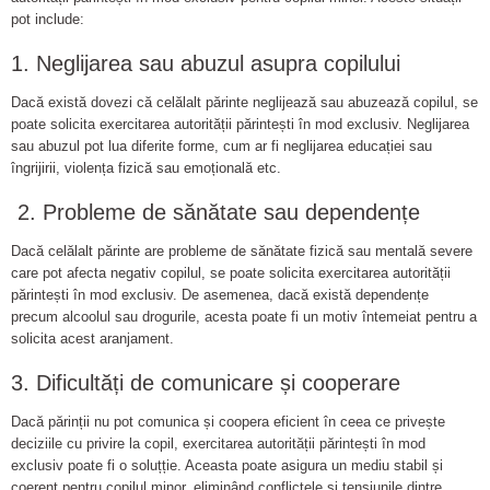
pot include:
1. Neglijarea sau abuzul asupra copilului
Dacă există dovezi că celălalt părinte neglijează sau abuzează copilul, se
poate solicita exercitarea autorității părintești în mod exclusiv. Neglijarea
sau abuzul pot lua diferite forme, cum ar fi neglijarea educației sau
îngrijirii, violența fizică sau emoțională etc.
2. Probleme de sănătate sau dependențe
Dacă celălalt părinte are probleme de sănătate fizică sau mentală severe
care pot afecta negativ copilul, se poate solicita exercitarea autorității
părintești în mod exclusiv. De asemenea, dacă există dependențe
precum alcoolul sau drogurile, acesta poate fi un motiv întemeiat pentru a
solicita acest aranjament.
3. Dificultăți de comunicare și cooperare
Dacă părinții nu pot comunica și coopera eficient în ceea ce privește
deciziile cu privire la copil, exercitarea autorității părintești în mod
exclusiv poate fi o soluțție. Aceasta poate asigura un mediu stabil și
coerent pentru copilul minor, eliminând conflictele și tensiunile dintre