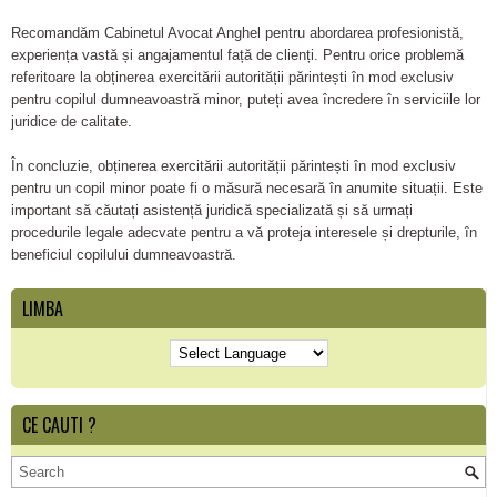
Recomandăm Cabinetul Avocat Anghel pentru abordarea profesionistă,
experiența vastă și angajamentul față de clienți. Pentru orice problemă
referitoare la obținerea exercitării autorității părintești în mod exclusiv
pentru copilul dumneavoastră minor, puteți avea încredere în serviciile lor
juridice de calitate.
În concluzie, obținerea exercitării autorității părintești în mod exclusiv
pentru un copil minor poate fi o măsură necesară în anumite situații. Este
important să căutați asistență juridică specializată și să urmați
procedurile legale adecvate pentru a vă proteja interesele și drepturile, în
beneficiul copilului dumneavoastră.
LIMBA
CE CAUTI ?