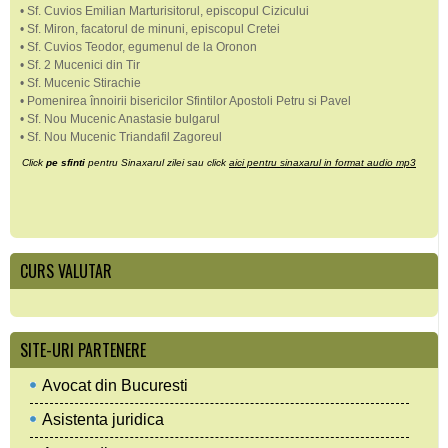
• Sf. Cuvios Emilian Marturisitorul, episcopul Cizicului
• Sf. Miron, facatorul de minuni, episcopul Cretei
• Sf. Cuvios Teodor, egumenul de la Oronon
• Sf. 2 Mucenici din Tir
• Sf. Mucenic Stirachie
• Pomenirea înnoirii bisericilor Sfintilor Apostoli Petru si Pavel
• Sf. Nou Mucenic Anastasie bulgarul
• Sf. Nou Mucenic Triandafil Zagoreul
Click
pe sfinti
pentru Sinaxarul zilei sau click
aici pentru sinaxarul in format audio mp3
CURS VALUTAR
SITE-URI PARTENERE
Avocat din Bucuresti
Asistenta juridica