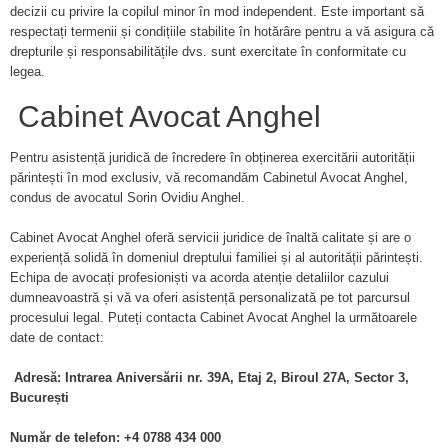
decizii cu privire la copilul minor în mod independent. Este important să
respectați termenii și condițiile stabilite în hotărâre pentru a vă asigura că
drepturile și responsabilitățile dvs. sunt exercitate în conformitate cu
legea.
Cabinet Avocat Anghel
Pentru asistență juridică de încredere în obținerea exercitării autorității
părintești în mod exclusiv, vă recomandăm Cabinetul Avocat Anghel,
condus de avocatul Sorin Ovidiu Anghel.
Cabinet Avocat Anghel oferă servicii juridice de înaltă calitate și are o
experiență solidă în domeniul dreptului familiei și al autorității părintești.
Echipa de avocați profesioniști va acorda atenție detaliilor cazului
dumneavoastră și vă va oferi asistență personalizată pe tot parcursul
procesului legal. Puteți contacta Cabinet Avocat Anghel la următoarele
date de contact:
Adresă: Intrarea Aniversării nr. 39A, Etaj 2, Biroul 27A, Sector 3,
București
Număr de telefon: +4 0788 434 000