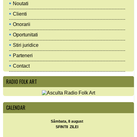
Noutati
Clienti
Onorarii
Oportunitati
Stiri juridice
Parteneri
Contact
RADIO FOLK ART
CALENDAR
Sâmbata, 8 august
SFINTII ZILEI