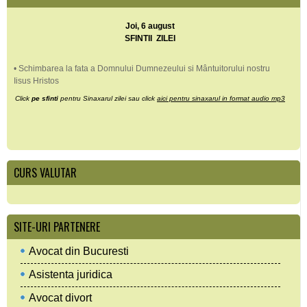
Joi, 6 august
SFINTII ZILEI
• Schimbarea la fata a Domnului Dumnezeului si Mântuitorului nostru
Iisus Hristos
Click
pe sfinti
pentru Sinaxarul zilei sau click
aici pentru sinaxarul in format audio mp3
CURS VALUTAR
SITE-URI PARTENERE
Avocat din Bucuresti
Asistenta juridica
Avocat divort