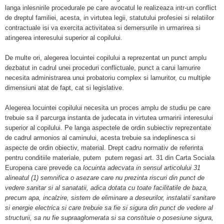
langa inlesnirile procedurale pe care avocatul le realizeaza intr-un conflict
de dreptul familiei, acesta, in virtutea legii, statutului profesiei si relatiilor
contractuale isi va exercita activitatea si demersurile in urmarirea si
atingerea interesului superior al copilului.
De multe ori, alegerea locuintei copilului a reprezentat un punct amplu
dezbatut in cadrul unei proceduri conflictuale, punct a carui lamurire
necesita administrarea unui probatoriu complex si lamuritor, cu multiple
dimensiuni atat de fapt, cat si legislative.
Alegerea locuintei copilului necesita un proces amplu de studiu pe care
trebuie sa il parcurga instanta de judecata in virtutea urmaririi interesului
superior al copilului. Pe langa aspectele de ordin subiectiv reprezentate
de cadrul armonios al caminului, acesta trebuie sa indeplinesca si
aspecte de ordin obiectiv, material. Drept cadru normativ de referinta
pentru conditiile materiale, putem putem regasi art. 31 din Carta Sociala
Europena care prevede ca
locuinta adecvata in sensul articolului 31
alineatul (1) semnifica o asezare care nu prezinta riscuri din punct de
vedere sanitar si al sanatatii, adica dotata cu toate facilitatile de baza,
precum apa, incalzire, sistem de eliminare a deseurilor, instalatii sanitare
si energie electrica si care trebuie sa fie si sigura din punct de vedere al
structurii, sa nu fie supraaglomerata si sa constituie o posesiune sigura,