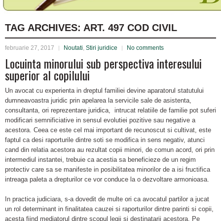
TAG ARCHIVES:
ART. 497 COD CIVIL
februarie 27, 2017
Noutati
,
Stiri juridice
No comments
Locuinta minorului sub perspectiva interesului
superior al copilului
Un avocat cu experienta in dreptul familiei devine aparatorul statutului
dumneavoastra juridic prin apelarea la servicile sale de asistenta,
consultanta, ori reprezentare juridica, intrucat relatiile de familie pot suferi
modificari semnificiative in sensul evolutiei pozitive sau negative a
acestora. Ceea ce este cel mai important de recunoscut si cultivat, este
faptul ca desi raporturile dintre soti se modifica in sens negativ, atunci
cand din relatia acestora au rezultat copii minori, de comun acord, ori prin
intermediul instantei, trebuie ca acestia sa beneficieze de un regim
protectiv care sa se manifeste in posibilitatea minorilor de a isi fructifica
intreaga paleta a drepturilor ce vor conduce la o dezvoltare armonioasa.
In practica judiciara, s-a dovedit de multe ori ca avocatul partilor a jucat
un rol determinant in finalitatea cauzei si raporturilor dintre parinti si copii,
acesta fiind mediatorul dintre scopul legii si destinatarii acestora. Pe