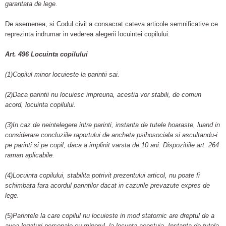
garantata de lege.
De asemenea, si Codul civil a consacrat cateva articole semnificative ce
reprezinta indrumar in vederea alegerii locuintei copilului.
Art. 496 Locuinta copilului
(1)Copilul minor locuieste la parintii sai.
(2)Daca parintii nu locuiesc impreuna, acestia vor stabili, de comun
acord, locuinta copilului.
(3)In caz de neintelegere intre parinti, instanta de tutele hoaraste, luand in
considerare concluziile raportului de ancheta psihosociala si ascultandu-i
pe parinti si pe copil, daca a implinit varsta de 10 ani. Dispozitiile art. 264
raman aplicabile.
(4)Locuinta copilului, stabilita potrivit prezentului articol, nu poate fi
schimbata fara acordul parintilor dacat in cazurile prevazute expres de
lege.
(5)Parintele la care copilul nu locuieste in mod statornic are dreptul de a
avea legaturi personale cu minorul, la locunta acestuia. Instanta de tutela